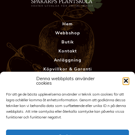
Hem
Webbshop
Butik
Kontakt
Anläggning
Köpvillkor & Garanti
Integritetspolicy
Denna webbplats använder
cookies
För att ge de bästa upplevelserna använder vi teknik som cookies för att
lagra och/eller komma åt enhetsinformation. Genom att godkänna dessa
tekniker kan vi behandla data som surfbeteende eller unika ID:n på denna
webbplats. Att inte samtycka eller återkalla samtycke kan påverka vissa
funktioner och funktioner negativt.