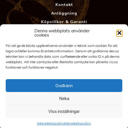
Kontakt
Anläggning
Köpvillkor & Garanti
Integritetspolicy
Denna webbplats använder
cookies
För att ge de bästa upplevelserna använder vi teknik som cookies för att
lagra och/eller komma åt enhetsinformation. Genom att godkänna dessa
tekniker kan vi behandla data som surfbeteende eller unika ID:n på denna
webbplats. Att inte samtycka eller återkalla samtycke kan påverka vissa
funktioner och funktioner negativt.
Godkänn
©2026 Spakarps plantskola
Neka
070-417 86 70
-
spakarp@outlook.com
-
Spakarp 1, 575 95
EKSJÖ
-
Till toppen
Visa inställningar
Integritetspolicy
Integritetspolicy