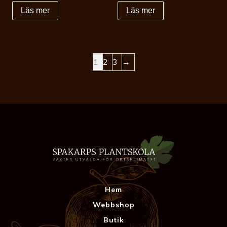
Läs mer
Läs mer
1
2
3
→
Hem
Webbshop
Butik