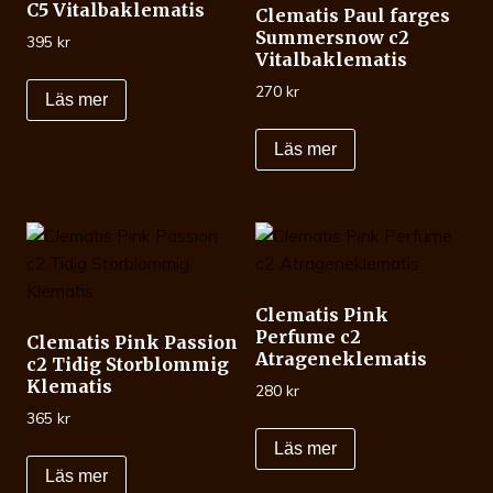
C5 Vitalbaklematis
Clematis Paul farges
Summersnow c2
395
kr
Vitalbaklematis
270
kr
Läs mer
Läs mer
Clematis Pink
Perfume c2
Clematis Pink Passion
Atrageneklematis
c2 Tidig Storblommig
Klematis
280
kr
365
kr
Läs mer
Läs mer