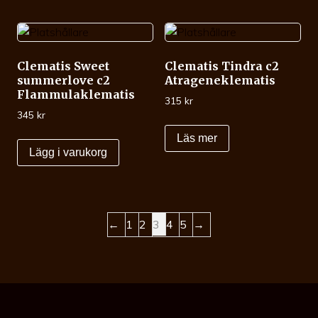
Clematis Sweet
Clematis Tindra c2
summerlove c2
Atrageneklematis
Flammulaklematis
315
kr
345
kr
Läs mer
Lägg i varukorg
←
1
2
3
4
5
→