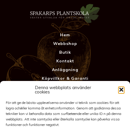
Hem
Webbshop
Butik
Kontakt
Anläggning
Köpvillkor & Garanti
Integritetspolicy
Denna webbplats använder
cookies
För att ge de bästa upplevelserna använder vi teknik som cookies för att
lagra och/eller komma åt enhetsinformation. Genom att godkänna dessa
tekniker kan vi behandla data som surfbeteende eller unika ID:n på denna
webbplats. Att inte samtycka eller återkalla samtycke kan påverka vissa
funktioner och funktioner negativt.