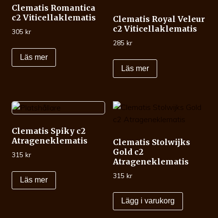
Clematis Romantica
c2 Viticellaklematis
Clematis Royal Veleur
c2 Viticellaklematis
305
kr
285
kr
Läs mer
Läs mer
Clematis Spiky c2
Atrageneklematis
Clematis Stolwijks
Gold c2
315
kr
Atrageneklematis
315
kr
Läs mer
Lägg i varukorg