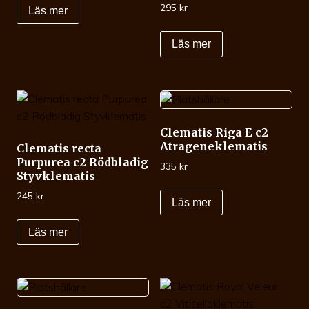
295
kr
Läs mer
Läs mer
Clematis Riga E c2
Atrageneklematis
Clematis recta
Purpurea c2 Rödbladig
335
kr
Styvklematis
245
kr
Läs mer
Läs mer