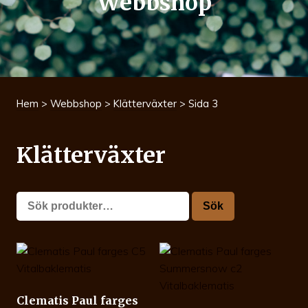
Webbshop
Hem
>
Webbshop
>
Klätterväxter
> Sida 3
Klätterväxter
Sök
Sök
efter:
Clematis Paul farges