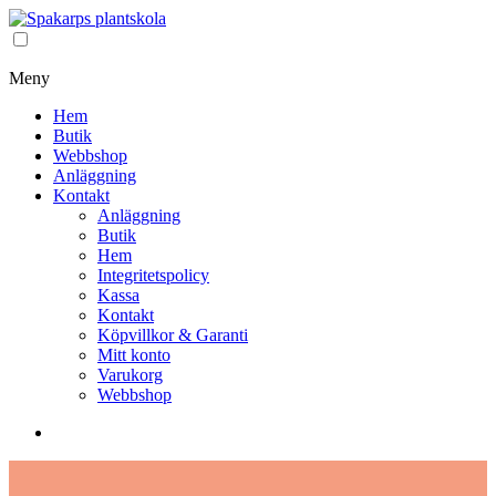
Meny
Hem
Butik
Webbshop
Anläggning
Kontakt
Anläggning
Butik
Hem
Integritetspolicy
Kassa
Kontakt
Köpvillkor & Garanti
Mitt konto
Varukorg
Webbshop