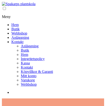
Meny
Hem
Butik
Webbshop
Anläggning
Kontakt
Anläggning
Butik
Hem
Integritetspolicy
Kassa
Kontakt
Köpvillkor & Garanti
Mitt konto
Varukorg
Webbshop