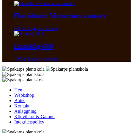
Floristkniv Victorinox vänster
695
kr
Lägg i varukorg
Handsåg 600
495
kr
Lägg i varukorg
Hem
Webbshop
Butik
Kontakt
Anläggning
Köpvillkor & Garanti
Integritetspolicy