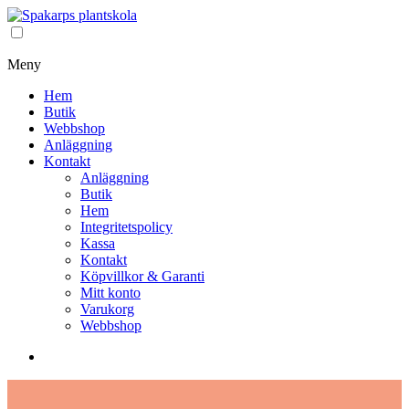
Meny
Hem
Butik
Webbshop
Anläggning
Kontakt
Anläggning
Butik
Hem
Integritetspolicy
Kassa
Kontakt
Köpvillkor & Garanti
Mitt konto
Varukorg
Webbshop