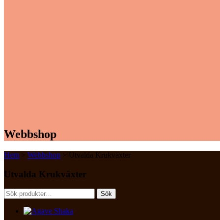
Webbshop
Hem
>
Webbshop
> Utvalda Krukväxter
Utvalda Krukväxter
Sök
Sök
efter: