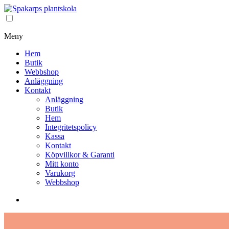
Meny
Hem
Butik
Webbshop
Anläggning
Kontakt
Anläggning
Butik
Hem
Integritetspolicy
Kassa
Kontakt
Köpvillkor & Garanti
Mitt konto
Varukorg
Webbshop