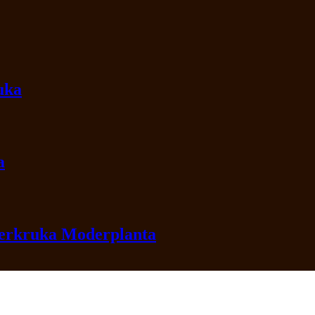
ruka
a
lerkruka Moderplanta