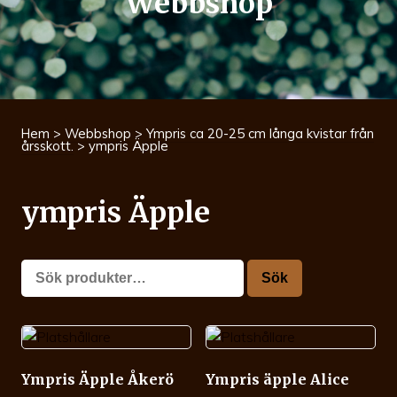
Webbshop
Hem
>
Webbshop
>
Ympris ca 20-25 cm långa kvistar från
årsskott.
> ympris Äpple
ympris Äpple
Sök
Sök
efter:
Ympris Äpple Åkerö
Ympris äpple Alice