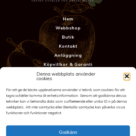
Hem
Webbshop
Butik
Kontakt
Anläggning
Köpvillkor & Garanti
Integritetspolicy
Denna webbplats använder
cookies
För att ge de bästa upplevelserna använder vi teknik som cookies för att
lagra och/eller komma åt enhetsinformation. Genom att godkänna dessa
tekniker kan vi behandla data som surfbeteende eller unika ID:n på denna
webbplats. Att inte samtycka eller återkalla samtycke kan påverka vissa
funktioner och funktioner negativt.
Godkänn