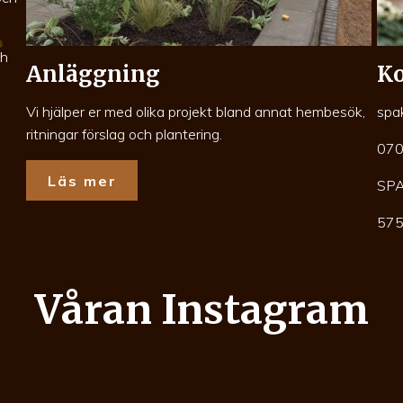
ch
Anläggning
Ko
Vi hjälper er med olika projekt bland annat hembesök,
spa
ritningar förslag och plantering.
070
Läs mer
SP
575
Våran Instagram