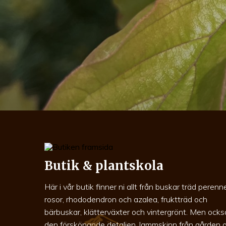
Butik & plantskola
Här i vår butik finner ni allt från buskar träd perenne
rosor, rhododendron och azalea, fruktträd och
bärbuskar, klätterväxter och vintergrönt. Men ocks
den förskönande detaljen, lammskinn från gården 