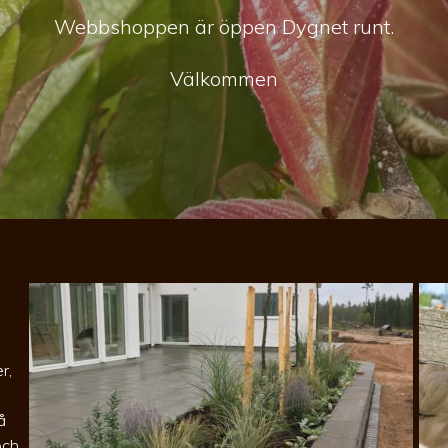
Webbshoppen är öppen Dygnet runt.
Välkommen
r,
å
och