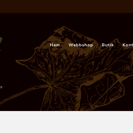
Hem
Webbshop
Butik
Kont
070-417 86 70
-
spakar