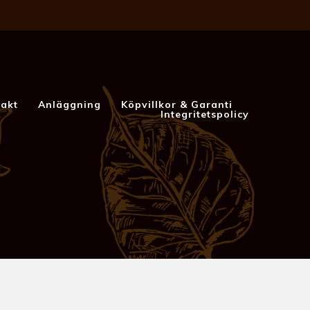
akt
Anläggning
Köpvillkor & Garanti
Integritetspolicy
p@outlook.com
-
Spakarp 1, 575 95 EKSJÖ
-
Till toppen