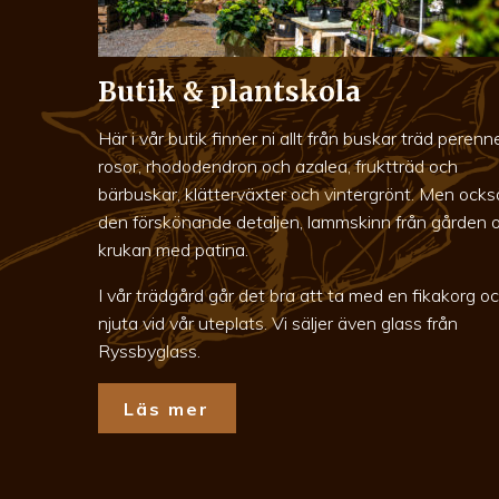
Butik & plantskola
Här i vår butik finner ni allt från buskar träd perenne
rosor, rhododendron och azalea, fruktträd och
bärbuskar, klätterväxter och vintergrönt. Men ocks
den förskönande detaljen, lammskinn från gården 
krukan med patina.
I vår trädgård går det bra att ta med en fikakorg o
njuta vid vår uteplats. Vi säljer även glass från
Ryssbyglass.
Läs mer