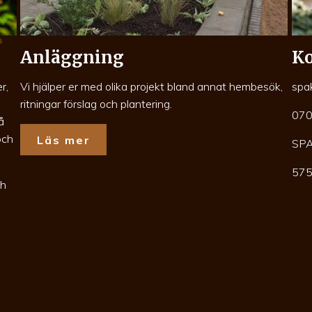
Anläggning
Ko
r,
Vi hjälper er med olika projekt bland annat hembesök,
spa
ritningar förslag och plantering.
070
å
och
Läs mer
SP
575
ch