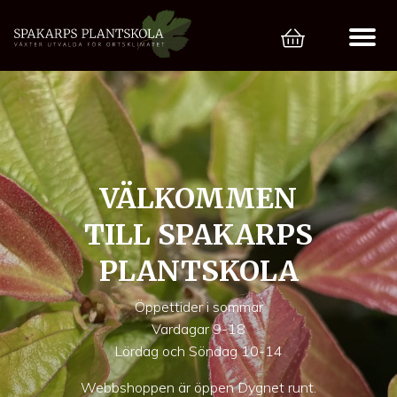
VÄLKOMMEN
TILL SPAKARPS
PLANTSKOLA
Öppettider i sommar
Vardagar 9-18
Lördag och Söndag 10-14
Webbshoppen är öppen Dygnet runt.