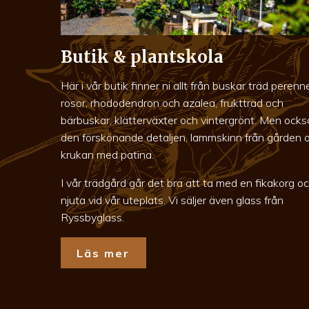
Butik & plantskola
Här i vår butik finner ni allt från buskar träd perenne
rosor, rhododendron och azalea, fruktträd och
bärbuskar, klätterväxter och vintergrönt. Men ocks
den förskönande detaljen, lammskinn från gården 
krukan med patina.
I vår trädgård går det bra att ta med en fikakorg o
njuta vid vår uteplats. Vi säljer även glass från
Ryssbyglass.
Läs mer