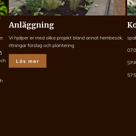
Anläggning
Ko
r,
Vi hjälper er med olika projekt bland annat hembesök,
spa
ritningar förslag och plantering.
070
å
och
Läs mer
SP
575
ch