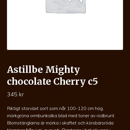
Astillbe Mighty
chocolate Cherry c5
345
kr
Riktigt storväxt sort som når 100-120 cm hög,
mörkgröna ormbunkslika blad med toner av rödbrunt.
Blomstänglarna är mörka i skaftet och körsbärsröda
blommor från juni-augusti. Planteras i halvskugga i