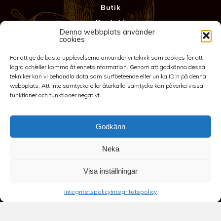
Butik
Kontakt
Denna webbplats använder
Anläggning
cookies
Köpvillkor & Garanti
För att ge de bästa upplevelserna använder vi teknik som cookies för att
Integritetspolicy
lagra och/eller komma åt enhetsinformation. Genom att godkänna dessa
tekniker kan vi behandla data som surfbeteende eller unika ID:n på denna
webbplats. Att inte samtycka eller återkalla samtycke kan påverka vissa
funktioner och funktioner negativt.
Godkänn
Neka
©2026 Spakarps plantskola
Visa inställningar
070-417 86 70
-
spakarp@outlook.com
-
Spakarp 1, 575 95
Integritetspolicy
Integritetspolicy
EKSJÖ
-
Till toppen