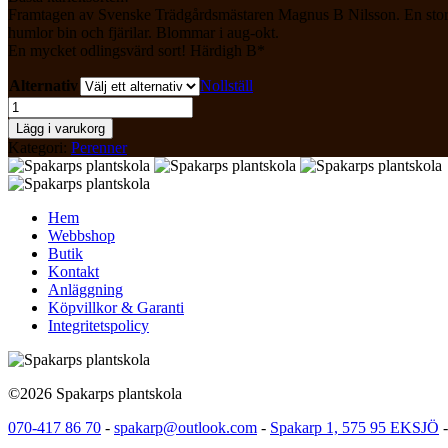
Framtagen av Svenske Trädgårdsmästaren Magnus B Nilsson. En storvuxe
through
humlor bin och fjärilar. Blommar i aug-okt.
295 kr
En mycket odlingsvärd sort! Härdigh B*
Alternativ
Nollställ
Hyloteliphium
Matrona
Lägg i varukorg
Kärleksört
Kategori:
Perenner
mängd
Hem
Webbshop
Butik
Kontakt
Anläggning
Köpvillkor & Garanti
Integritetspolicy
©2026 Spakarps plantskola
070-417 86 70
-
spakarp@outlook.com
-
Spakarp 1, 575 95 EKSJÖ