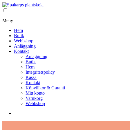
Meny
Hem
Butik
Webbshop
Anläggning
Kontakt
Anläggning
Butik
Hem
Integritetspolicy
Kassa
Kontakt
Köpvillkor & Garanti
Mitt konto
Varukorg
Webbshop