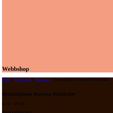
Webbshop
Hem
>
Webbshop
>
Perenner
> Hyloteliphium Matrona Kärleksört
Hyloteliphium Matrona Kärleksört
Price
65
kr
–
295
kr
range:
Bästa kärleksörten!
65 kr