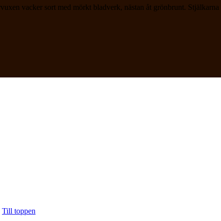
n vacker sort med mörkt bladverk, nästan åt grönbrunt. Stjälkarna är 
-
Till toppen