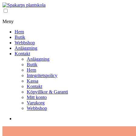
Meny
Hem
Butik
Webbshop
Anläggning
Kontakt
Anläggning
Butik
Hem
Integritetspolicy
Kassa
Kontakt
Köpvillkor & Garanti
Mitt konto
Varukorg
Webbshop