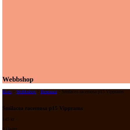
Webbshop
Hem
>
Webbshop
>
Perenner
> Smilacea racemosa p15 Vipprams
Smilacea racemosa p15 Vipprams
145
kr
9 i lager