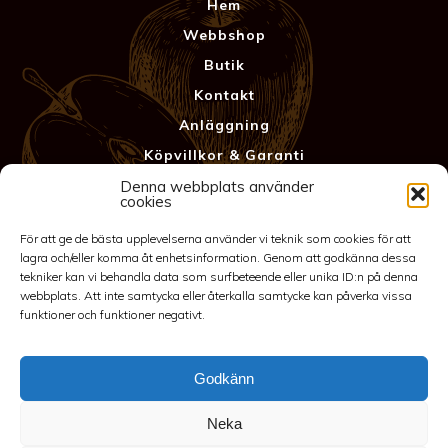
Hem
Webbshop
Butik
Kontakt
Anläggning
Köpvillkor & Garanti
Integritetspolicy
Denna webbplats använder
cookies
För att ge de bästa upplevelserna använder vi teknik som cookies för att
lagra och/eller komma åt enhetsinformation. Genom att godkänna dessa
tekniker kan vi behandla data som surfbeteende eller unika ID:n på denna
webbplats. Att inte samtycka eller återkalla samtycke kan påverka vissa
funktioner och funktioner negativt.
Godkänn
©2026 Spakarps plantskola
Neka
070-417 86 70
-
spakarp@outlook.com
-
Spakarp 1, 575 95