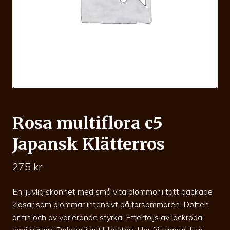
Rosa multiflora c5
Japansk Klätterros
275
kr
En ljuvlig skönhet med små vita blommor i tätt packade
klasar som blommar intensivt på försommaren. Doften
är fin och av varierande styrka. Efterföljs av lackröda
små nypon. Dekorativa till hösten. Har få taggar. Har