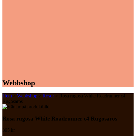
Webbshop
Hem
>
Webbshop
>
Rosor
> Rosa rugosa White Roadrunner c4
Rugosaros
Rosa rugosa White Roadrunner c4 Rugosaros
395
kr