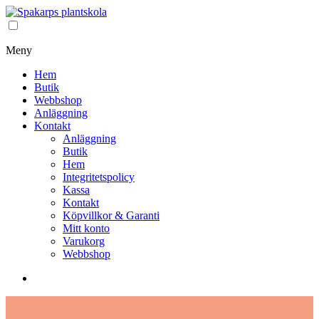
Meny
Hem
Butik
Webbshop
Anläggning
Kontakt
Anläggning
Butik
Hem
Integritetspolicy
Kassa
Kontakt
Köpvillkor & Garanti
Mitt konto
Varukorg
Webbshop