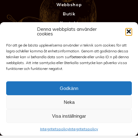
Webbshop
Butik
Kontakt
Denna webbplats använder
Anläggning
cookies
Köpvillkor & Garanti
För att ge de bästa upplevelserna använder vi teknik som cookies för att
Integritetspolicy
lagra och/eller komma åt enhetsinformation. Genom att godkänna dessa
tekniker kan vi behandla data som surfbeteende eller unika ID:n på denna
webbplats. Att inte samtycka eller återkalla samtycke kan påverka vissa
funktioner och funktioner negativt.
Godkänn
Neka
©2026 Spakarps plantskola
Visa inställningar
070-417 86 70
-
spakarp@outlook.com
-
Spakarp 1, 575 95
Integritetspolicy
Integritetspolicy
EKSJÖ
-
Till toppen