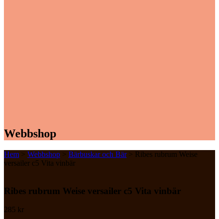
Webbshop
Hem
>
Webbshop
>
Bärbuskar och Bär
> Ribes rubrum Weise
versailer c5 Vita vinbär
Ribes rubrum Weise versailer c5 Vita vinbär
285
kr