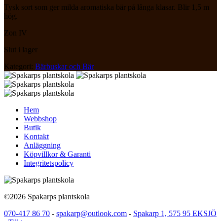
Tysk sort som ger milda aromatiska bär på långa klasar. Blir 1,5 m
hög.
Zon IV
Slut i lager
Kategori:
Bärbuskar och Bär
Hem
Webbshop
Butik
Kontakt
Anläggning
Köpvillkor & Garanti
Integritetspolicy
©2026 Spakarps plantskola
070-417 86 70
-
spakarp@outlook.com
-
Spakarp 1, 575 95 EKSJÖ