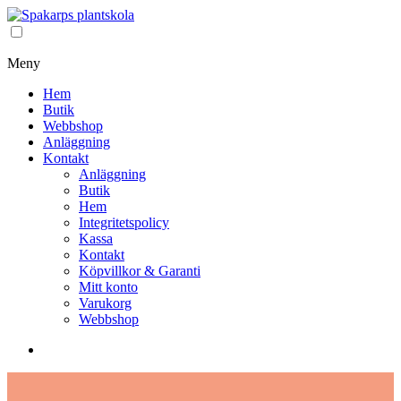
Meny
Hem
Butik
Webbshop
Anläggning
Kontakt
Anläggning
Butik
Hem
Integritetspolicy
Kassa
Kontakt
Köpvillkor & Garanti
Mitt konto
Varukorg
Webbshop