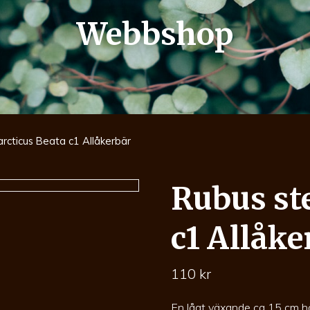
Webbshop
arcticus Beata c1 Allåkerbär
Rubus ste
c1 Allåke
110
kr
En lågt växande ca 15 cm h