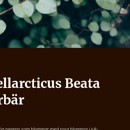
llarcticus Beata
rbär
ög perenn som blommar med rosa blommor i juli-