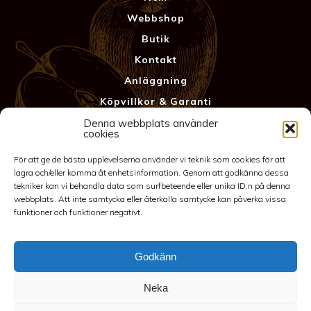
Webbshop
Butik
Kontakt
Anläggning
Köpvillkor & Garanti
Integritetspolicy
Denna webbplats använder
cookies
För att ge de bästa upplevelserna använder vi teknik som cookies för att
lagra och/eller komma åt enhetsinformation. Genom att godkänna dessa
tekniker kan vi behandla data som surfbeteende eller unika ID:n på denna
webbplats. Att inte samtycka eller återkalla samtycke kan påverka vissa
funktioner och funktioner negativt.
Godkänn
©2026 Spakarps plantskola
Neka
070-417 86 70
-
spakarp@outlook.com
-
Spakarp 1, 575 95
EKSJÖ
-
Till toppen