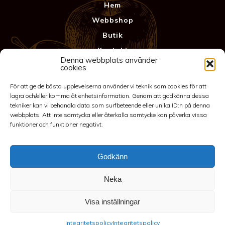
Hem
Webbshop
Butik
Kontakt
Denna webbplats använder
Anläggning
cookies
Köpvillkor & Garanti
För att ge de bästa upplevelserna använder vi teknik som cookies för att
Integritetspolicy
lagra och/eller komma åt enhetsinformation. Genom att godkänna dessa
tekniker kan vi behandla data som surfbeteende eller unika ID:n på denna
webbplats. Att inte samtycka eller återkalla samtycke kan påverka vissa
funktioner och funktioner negativt.
Godkänn
Neka
©2026 Spakarps plantskola
Visa inställningar
070-417 86 70
-
spakarp@outlook.com
-
Spakarp 1, 575 95
Integritetspolicy
Integritetspolicy