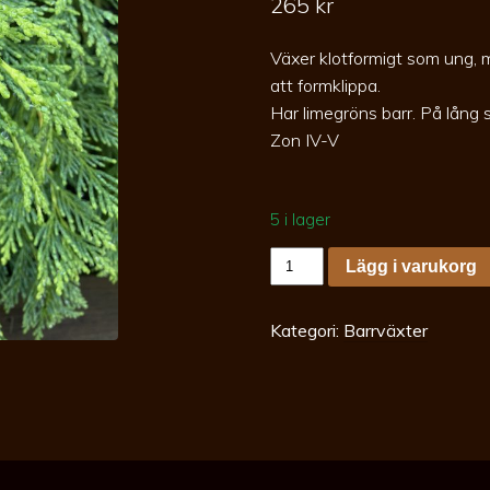
265
kr
Växer klotformigt som ung, 
att formklippa.
Har limegröns barr. På lång 
Zon IV-V
5 i lager
Chamaecyparis
Lägg i varukorg
law.
Sunkist
30-
40
Kategori:
Barrväxter
co
Ädelcypress
mängd