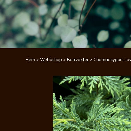
Hem
>
Webbshop
>
Barrväxter
> Chamaecyparis law