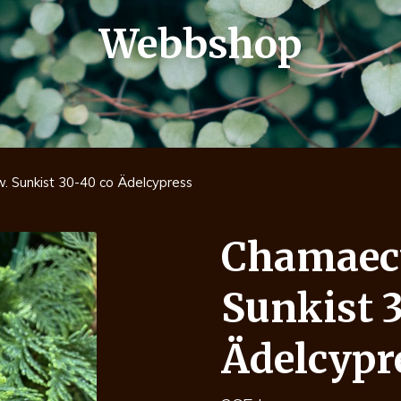
Webbshop
. Sunkist 30-40 co Ädelcypress
Chamaecy
Sunkist 
Ädelcypr