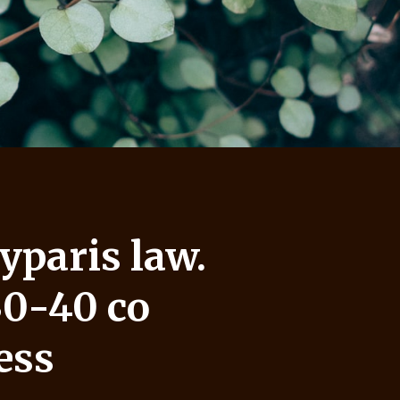
paris law.
30-40 co
ess