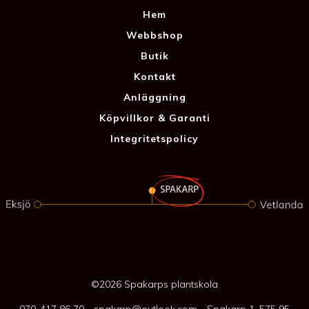
Hem
Webbshop
Butik
Kontakt
Anläggning
Köpvillkor & Garanti
Integritetspolicy
©2026 Spakarps plantskola
070-417 86 70
-
spakarp@outlook.com
-
Spakarp 1, 575 95