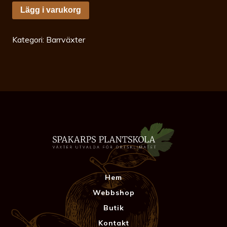
Metasequoia
Lägg i varukorg
glyptostroboides
Gold
Rush
175-
Kategori:
Barrväxter
200
c15
Kinesisk
Sequoia
mängd
Hem
Webbshop
Butik
Kontakt