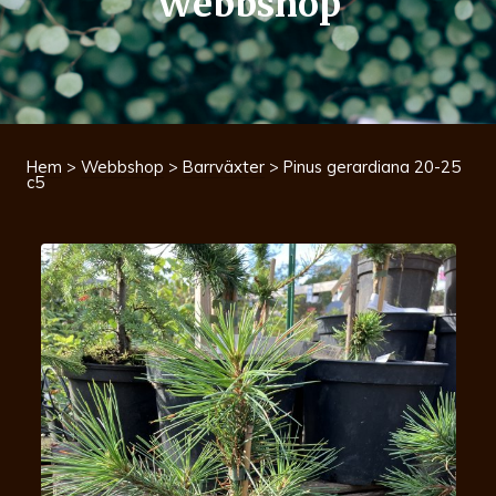
Webbshop
Hem
>
Webbshop
>
Barrväxter
> Pinus gerardiana 20-25
c5