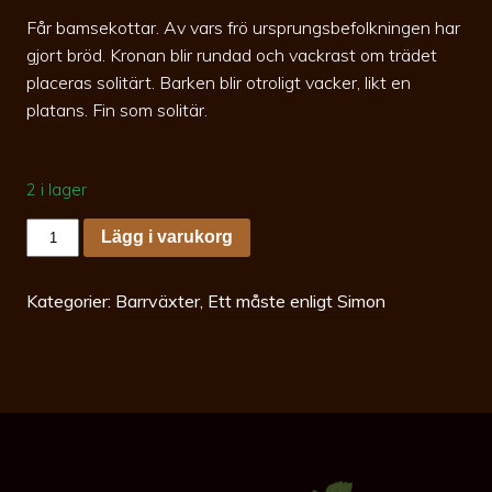
Får bamsekottar. Av vars frö ursprungsbefolkningen har
gjort bröd. Kronan blir rundad och vackrast om trädet
placeras solitärt. Barken blir otroligt vacker, likt en
platans. Fin som solitär.
2 i lager
Pinus
Lägg i varukorg
gerardiana
20-
25
c5
Kategorier:
Barrväxter
,
Ett måste enligt Simon
mängd