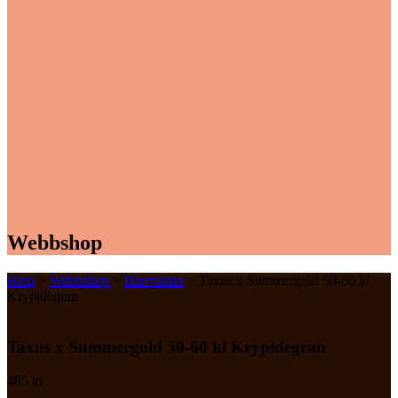
Webbshop
Hem
>
Webbshop
>
Barrväxter
> Taxus x Summergold 50-60 kl
Krypidegran
Taxus x Summergold 50-60 kl Krypidegran
485
kr