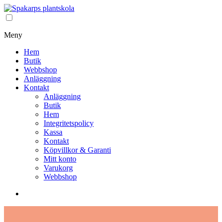
Meny
Hem
Butik
Webbshop
Anläggning
Kontakt
Anläggning
Butik
Hem
Integritetspolicy
Kassa
Kontakt
Köpvillkor & Garanti
Mitt konto
Varukorg
Webbshop