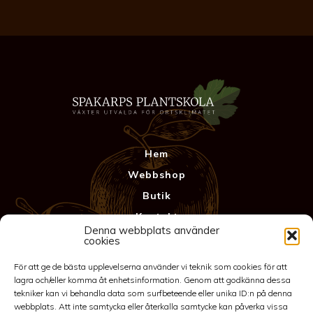
thuja
mängd
Hem
Webbshop
Butik
Kontakt
Denna webbplats använder
Anläggning
cookies
Köpvillkor & Garanti
För att ge de bästa upplevelserna använder vi teknik som cookies för att
Integritetspolicy
lagra och/eller komma åt enhetsinformation. Genom att godkänna dessa
tekniker kan vi behandla data som surfbeteende eller unika ID:n på denna
webbplats. Att inte samtycka eller återkalla samtycke kan påverka vissa