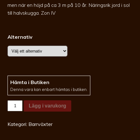
men när en höjd på ca 3 m på 10 år. Näringsrik jord i sol
till halvskugga. Zon IV
Alternativ
Hämta i Butiken
Denna vara kan enbart hämtas i butiken.
Thuja
Lägg i varukorg
occ.
Degroot
Spire
125-
Kategori:
Barrväxter
150co
Extremt
smalväxande