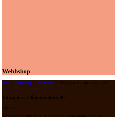
Webbshop
Hem
>
Webbshop
>
Barrväxter
> Thuja occ. Filiformis stam 80
Thuja occ. Filiformis stam 80
1695
kr
Trådväxande form av thuja. gängande tunna grenar likt thuja