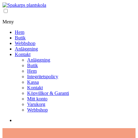
Meny
Hem
Butik
Webbshop
Anläggning
Kontakt
Anläggning
Butik
Hem
Integritetspolicy
Kassa
Kontakt
Köpvillkor & Garanti
Mitt konto
Varukorg
Webbshop