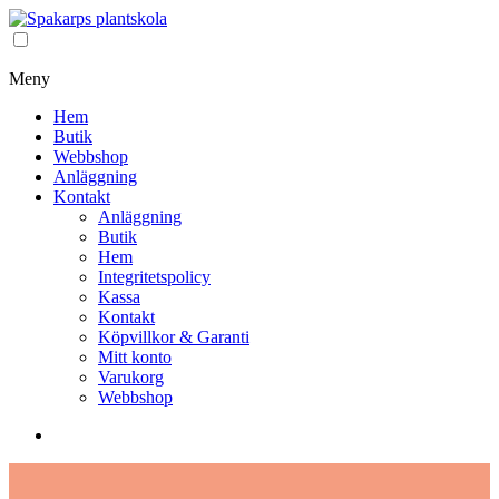
Meny
Hem
Butik
Webbshop
Anläggning
Kontakt
Anläggning
Butik
Hem
Integritetspolicy
Kassa
Kontakt
Köpvillkor & Garanti
Mitt konto
Varukorg
Webbshop