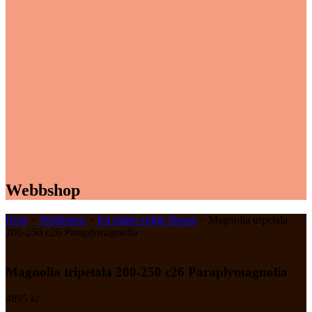
Webbshop
Hem
>
Webbshop
>
Ett måste enligt Simon
> Magnolia tripetala
200-250 c26 Paraplymagnolia
Magnolia tripetala 200-250 c26 Paraplymagnolia
4895
kr