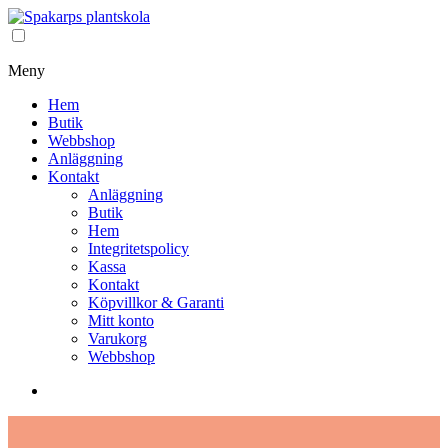
Meny
Hem
Butik
Webbshop
Anläggning
Kontakt
Anläggning
Butik
Hem
Integritetspolicy
Kassa
Kontakt
Köpvillkor & Garanti
Mitt konto
Varukorg
Webbshop