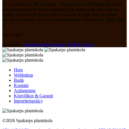
En favoritbuske. Mycket tålig. Vacker året om. Blommar på våren
med rosa mandeldoftande blommor. Får sedan röda små ärtstora
äpplen. Trivs på de flesta jordar i sol-halvskugga. Bra till smala
häckar, friväxande och som prydnadsbuske. Omtyckt av fåglar. Zon
V
Slut i lager
Kategorier:
Ett måste enligt Simon
,
Träd & Buskar
Hem
Webbshop
Butik
Kontakt
Anläggning
Köpvillkor & Garanti
Integritetspolicy
©2026 Spakarps plantskola