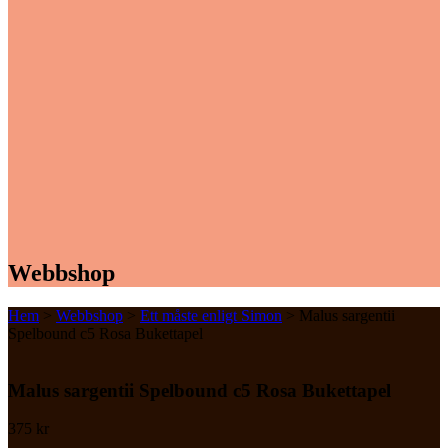
Webbshop
Hem
>
Webbshop
>
Ett måste enligt Simon
> Malus sargentii
Spelbound c5 Rosa Bukettapel
Malus sargentii Spelbound c5 Rosa Bukettapel
375
kr