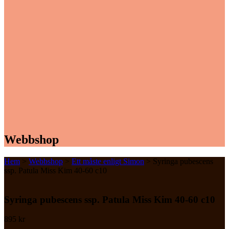
Webbshop
Hem
>
Webbshop
>
Ett måste enligt Simon
> Syringa pubescens
ssp. Patula Miss Kim 40-60 c10
Syringa pubescens ssp. Patula Miss Kim 40-60 c10
895
kr