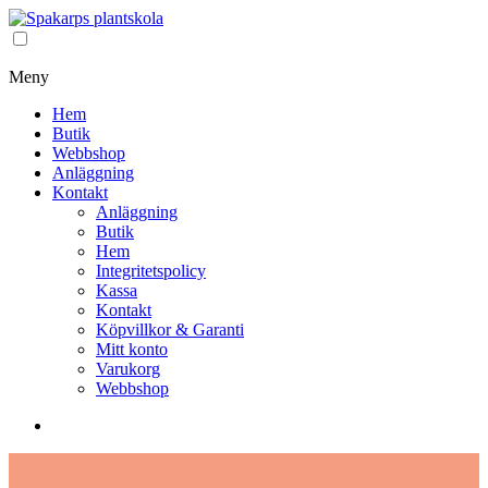
Meny
Hem
Butik
Webbshop
Anläggning
Kontakt
Anläggning
Butik
Hem
Integritetspolicy
Kassa
Kontakt
Köpvillkor & Garanti
Mitt konto
Varukorg
Webbshop