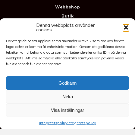
Webbshop
Butik
Denna webbplats använder
Kontakt
cookies
Anläggning
För att ge de bästa upplevelserna använder vi teknik som cookies för att
Köpvillkor & Garanti
lagra och/eller komma åt enhetsinformation. Genom att godkänna dessa
Integritetspolicy
tekniker kan vi behandla data som surfbeteende eller unika ID:n på denna
webbplats. Att inte samtycka eller återkalla samtycke kan påverka vissa
funktioner och funktioner negativt.
Godkänn
Neka
©2026 Spakarps plantskola
Visa inställningar
070-417 86 70
-
spakarp@outlook.com
-
Spakarp 1, 575 95
EKSJÖ
-
Till toppen
Integritetspolicy
Integritetspolicy