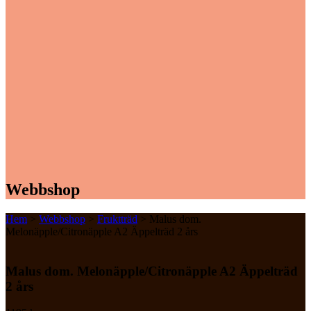
Webbshop
Hem
>
Webbshop
>
Fruktträd
> Malus dom.
Melonäpple/Citronäpple A2 Äppelträd 2 års
Malus dom. Melonäpple/Citronäpple A2 Äppelträd
2 års