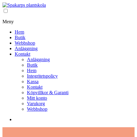
Meny
Hem
Butik
Webbshop
Anläggning
Kontakt
Anläggning
Butik
Hem
Integritetspolicy
Kassa
Kontakt
Köpvillkor & Garanti
Mitt konto
Varukorg
Webbshop