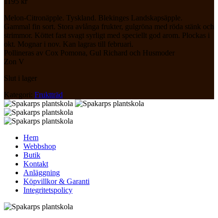
1195
kr
Melon-Citronäpple. Tyskland. Blekinges Landskapsäpple.
Gammal fin sort. Stora avlånga frukter, gulgröna med röda stänk och
strimmor. Köttet fast svagt syrligt med speciellt god arom. Plockas i
okt. Mognar i nov. Kan lagras till februari.
Pollineras av Cox Pomona, Gul Richard och Husmoder
Zon V
Slut i lager
Kategori:
Fruktträd
Hem
Webbshop
Butik
Kontakt
Anläggning
Köpvillkor & Garanti
Integritetspolicy