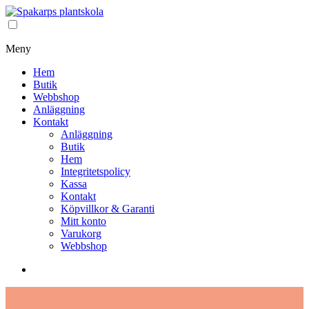
Meny
Hem
Butik
Webbshop
Anläggning
Kontakt
Anläggning
Butik
Hem
Integritetspolicy
Kassa
Kontakt
Köpvillkor & Garanti
Mitt konto
Varukorg
Webbshop