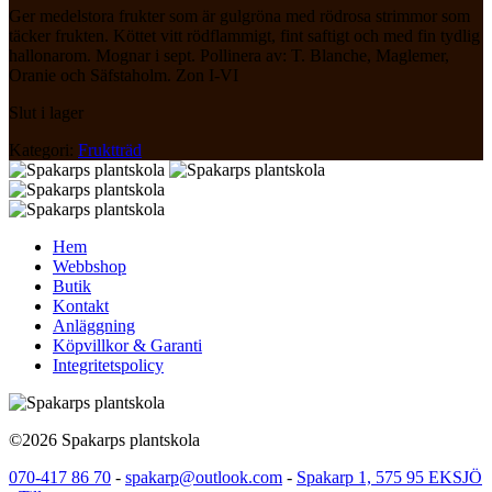
Ger medelstora frukter som är gulgröna med rödrosa strimmor som
täcker frukten. Köttet vitt rödflammigt, fint saftigt och med fin tydlig
hallonarom. Mognar i sept. Pollinera av: T. Blanche, Maglemer,
Oranie och Säfstaholm. Zon I-VI
Slut i lager
Kategori:
Fruktträd
Hem
Webbshop
Butik
Kontakt
Anläggning
Köpvillkor & Garanti
Integritetspolicy
©2026 Spakarps plantskola
070-417 86 70
-
spakarp@outlook.com
-
Spakarp 1, 575 95 EKSJÖ