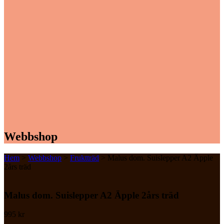
Webbshop
Hem
>
Webbshop
>
Fruktträd
> Malus dom. Suislepper A2 Äpple
2års träd
Malus dom. Suislepper A2 Äpple 2års träd
995
kr