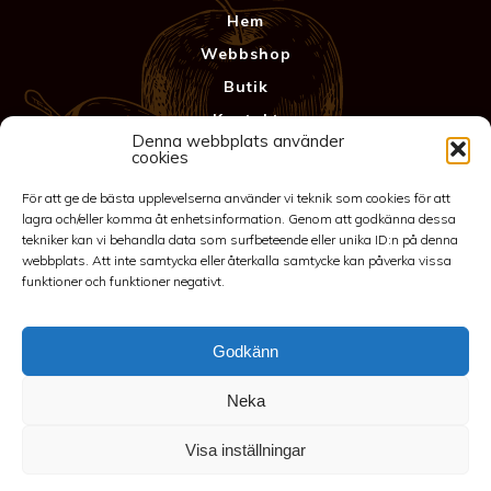
Hem
Webbshop
Butik
Kontakt
Denna webbplats använder
Anläggning
cookies
Köpvillkor & Garanti
För att ge de bästa upplevelserna använder vi teknik som cookies för att
Integritetspolicy
lagra och/eller komma åt enhetsinformation. Genom att godkänna dessa
tekniker kan vi behandla data som surfbeteende eller unika ID:n på denna
webbplats. Att inte samtycka eller återkalla samtycke kan påverka vissa
funktioner och funktioner negativt.
Godkänn
Neka
©2026 Spakarps plantskola
Visa inställningar
070-417 86 70
-
spakarp@outlook.com
-
Spakarp 1, 575 95