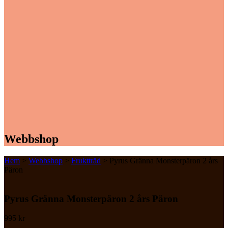
Webbshop
Hem
>
Webbshop
>
Fruktträd
> Pyrus Gränna Monsterpäron 2 års
Päron
Pyrus Gränna Monsterpäron 2 års Päron
995
kr