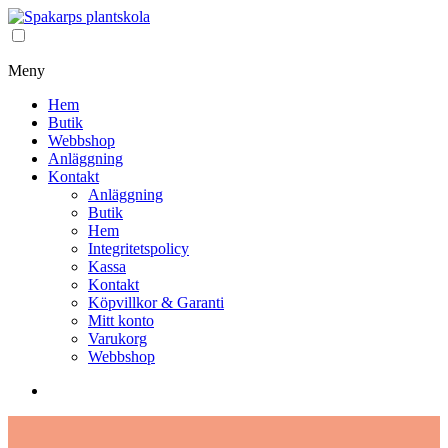
Meny
Hem
Butik
Webbshop
Anläggning
Kontakt
Anläggning
Butik
Hem
Integritetspolicy
Kassa
Kontakt
Köpvillkor & Garanti
Mitt konto
Varukorg
Webbshop