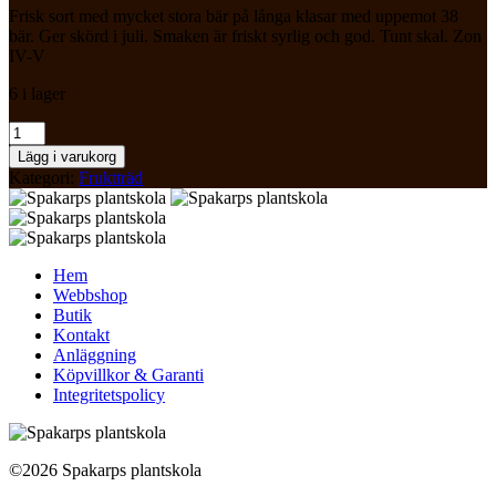
Frisk sort med mycket stora bär på långa klasar med uppemot 38
bär. Ger skörd i juli. Smaken är friskt syrlig och god. Tunt skal. Zon
IV-V
6 i lager
Ribes
rubrum
Lägg i varukorg
Rovada
Kategori:
Fruktträd
Co
Röda
Vinbär
mängd
Hem
Webbshop
Butik
Kontakt
Anläggning
Köpvillkor & Garanti
Integritetspolicy
©2026 Spakarps plantskola