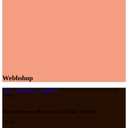
Webbshop
Hem
>
Webbshop
>
Fruktträd
> Ribes rubrum Rovada Co Röda
Vinbär
Ribes rubrum Rovada Co Röda Vinbär
285
kr