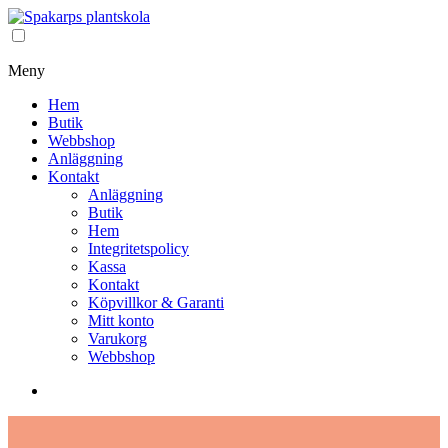
Meny
Hem
Butik
Webbshop
Anläggning
Kontakt
Anläggning
Butik
Hem
Integritetspolicy
Kassa
Kontakt
Köpvillkor & Garanti
Mitt konto
Varukorg
Webbshop