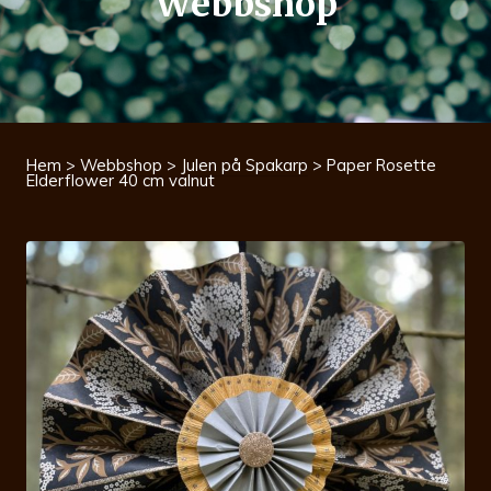
Webbshop
Hem
>
Webbshop
>
Julen på Spakarp
> Paper Rosette
Elderflower 40 cm valnut