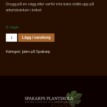
Snygg på en vägg eller varför inte bara ställa upp på
arbetsbänken i köket.
9 i lager
Paper
Lägg i varukorg
Rosette
Elderflower
40
cm
Kategori:
Julen på Spakarp
valnut
mängd