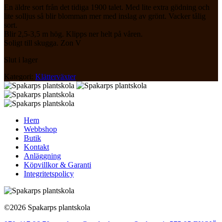
En äldre sort från det tidiga 1900 talet. Med lite extra gödning och
lite solljus så blir blomman mer med inslag av grönt. Vacker tålig
sort.
Blir 2,5-3,5 m hög. Klipps ner helt på våren.
Soligt till skugga. Zon V
Slut i lager
Kategori:
Klätterväxter
Hem
Webbshop
Butik
Kontakt
Anläggning
Köpvillkor & Garanti
Integritetspolicy
©2026 Spakarps plantskola