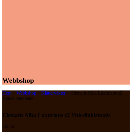
Webbshop
Hem
>
Webbshop
>
Klätterväxter
> Clematis Alba Luxurians c2
Viticellaklematis
Clematis Alba Luxurians c2 Viticellaklematis
365
kr