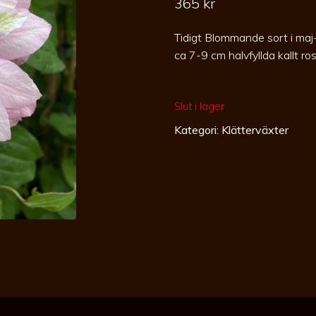
365
kr
Tidigt Blommande sort i ma
ca 7-9 cm halvfyllda kallt r
Slut i lager
Kategori:
Klätterväxter