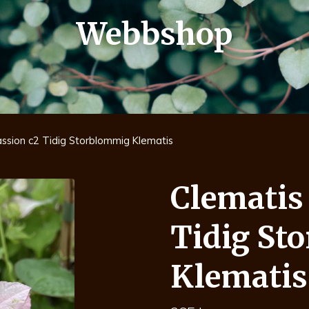
Webbshop
assion c2 Tidig Storblommig Klematis
Clematis
Tidig St
Klematis