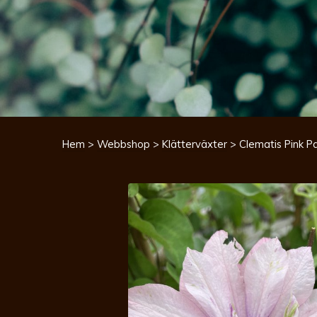
Hem
>
Webbshop
>
Klätterväxter
> Clematis Pink P