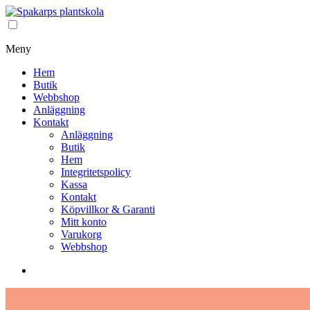
Meny
Hem
Butik
Webbshop
Anläggning
Kontakt
Anläggning
Butik
Hem
Integritetspolicy
Kassa
Kontakt
Köpvillkor & Garanti
Mitt konto
Varukorg
Webbshop