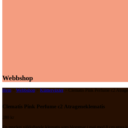
Webbshop
Hem
>
Webbshop
>
Klätterväxter
> Clematis Pink Perfume c2 Atrage
Clematis Pink Perfume c2 Atrageneklematis
280
kr
En mycket väldoftande klematis som blommar i maj med 8 cm stora k