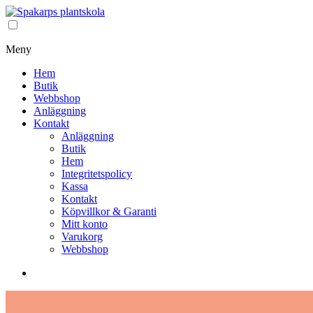
Meny
Hem
Butik
Webbshop
Anläggning
Kontakt
Anläggning
Butik
Hem
Integritetspolicy
Kassa
Kontakt
Köpvillkor & Garanti
Mitt konto
Varukorg
Webbshop