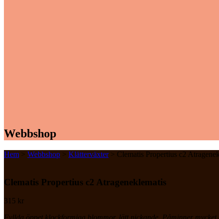
Webbshop
Hem
>
Webbshop
>
Klätterväxter
> Clematis Propertius c2 Atragenek
Clematis Propertius c2 Atrageneklematis
315
kr
Fyllda öppet klockformiga blommor, lätt nickande. Påminner mycket 