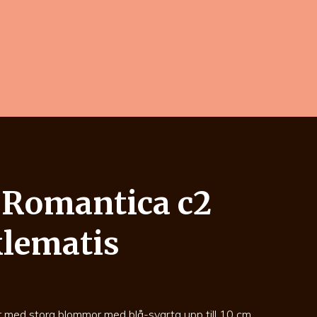
 Romantica c2
klematis
r med stora blommor med blå-svarta upp till 10 cm.