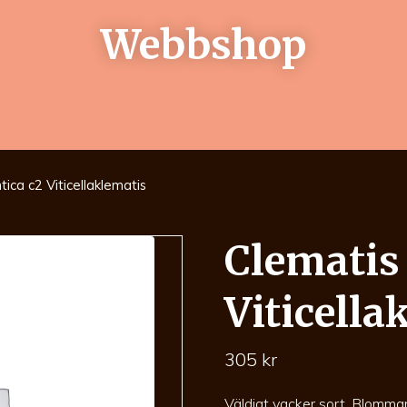
Webbshop
ca c2 Viticellaklematis
Clematis
Viticella
305
kr
Väldigt vacker sort. Blomma