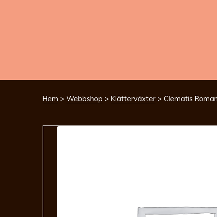
Hem
>
Webbshop
>
Klätterväxter
> Clematis Romanti