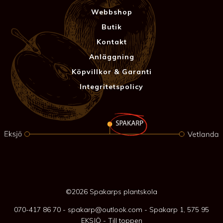
Webbshop
Butik
Kontakt
Anläggning
Köpvillkor & Garanti
Integritetspolicy
©2026 Spakarps plantskola
070-417 86 70
-
spakarp@outlook.com
-
Spakarp 1, 575 95
EKSJÖ
-
Till toppen