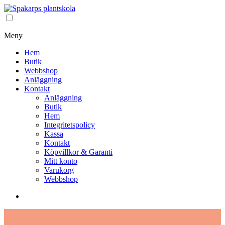
Meny
Hem
Butik
Webbshop
Anläggning
Kontakt
Anläggning
Butik
Hem
Integritetspolicy
Kassa
Kontakt
Köpvillkor & Garanti
Mitt konto
Varukorg
Webbshop