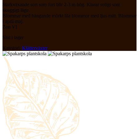
Starkväxande sort som fort blir 2-3 m hög. Klarar soligt som
skuggigt läge.
Blommar med hängande mörkt lila blommor med ljus mitt. Blommar
i april-maj.
Zon VI
Slut i lager
Kategori:
Klätterväxter