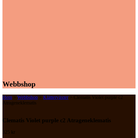
Webbshop
Hem
>
Webbshop
>
Klätterväxter
> Clematis Violet purple c2
Atrageneklematis
Clematis Violet purple c2 Atrageneklematis
325
kr