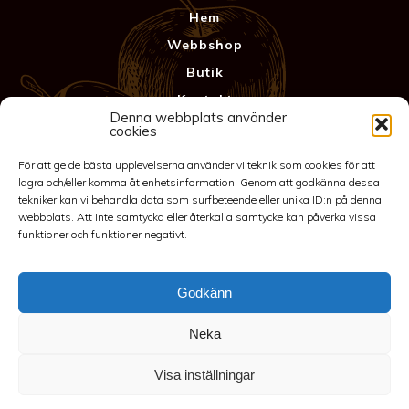
Hem
Webbshop
Butik
Kontakt
Denna webbplats använder
Anläggning
cookies
Köpvillkor & Garanti
För att ge de bästa upplevelserna använder vi teknik som cookies för att
Integritetspolicy
lagra och/eller komma åt enhetsinformation. Genom att godkänna dessa
tekniker kan vi behandla data som surfbeteende eller unika ID:n på denna
webbplats. Att inte samtycka eller återkalla samtycke kan påverka vissa
funktioner och funktioner negativt.
Godkänn
Neka
©2026 Spakarps plantskola
Visa inställningar
070-417 86 70
-
spakarp@outlook.com
-
Spakarp 1, 575 95