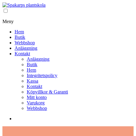
Meny
Hem
Butik
Webbshop
Anläggning
Kontakt
Anläggning
Butik
Hem
Integritetspolicy
Kassa
Kontakt
Köpvillkor & Garanti
Mitt konto
Varukorg
Webbshop