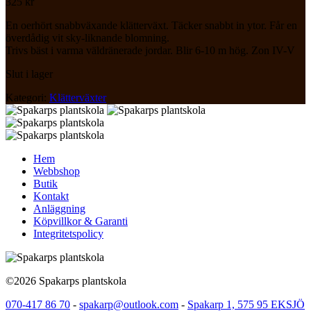
325
kr
En oerhört snabbväxande klätterväxt. Täcker snabbt in ytor. Får en
överdådig vit sky-liknande blomning.
Trivs bäst i varma väldränerade jordar. Blir 6-10 m hög. Zon IV-V
Slut i lager
Kategori:
Klätterväxter
Hem
Webbshop
Butik
Kontakt
Anläggning
Köpvillkor & Garanti
Integritetspolicy
©2026 Spakarps plantskola
070-417 86 70
-
spakarp@outlook.com
-
Spakarp 1, 575 95 EKSJÖ