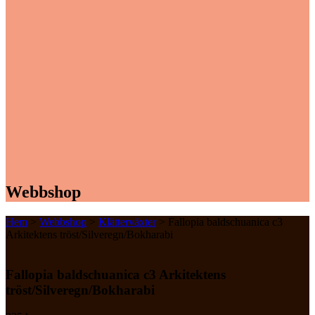
Webbshop
Hem
>
Webbshop
>
Klätterväxter
> Fallopia baldschuanica c3
Arkitektens tröst/Silveregn/Bokharabi
Fallopia baldschuanica c3 Arkitektens
tröst/Silveregn/Bokharabi