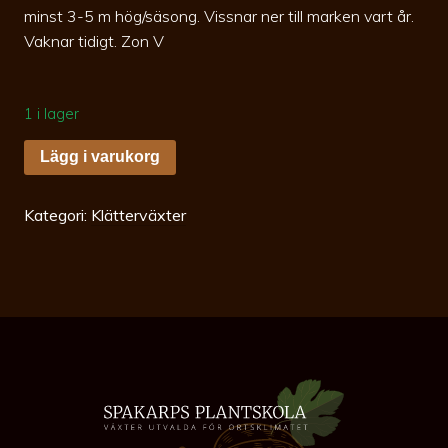
minst 3-5 m hög/säsong. Vissnar ner till marken vart år.
Vaknar tidigt. Zon V
1 i lager
Humulus
Lägg i varukorg
Nordbrau
c2
Humle
mängd
Kategori:
Klätterväxter